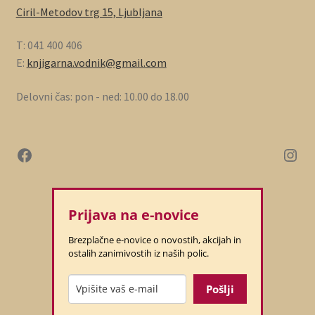
Ciril-Metodov trg 15, Ljubljana
T: 041 400 406
E:
knjigarna.vodnik@gmail.com
Delovni čas: pon - ned: 10.00 do 18.00
Prijava na e-novice
Brezplačne e-novice o novostih, akcijah in
ostalih zanimivostih iz naših polic.
Pošlji