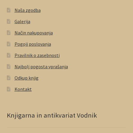
Naša zgodba
Galerija
Način nakupovanja
Pogoji poslovanja
Pravilnik o zasebnosti
Najbolj pogosta vprašanja
Odkup knjig
Kontakt
Knjigarna in antikvariat Vodnik