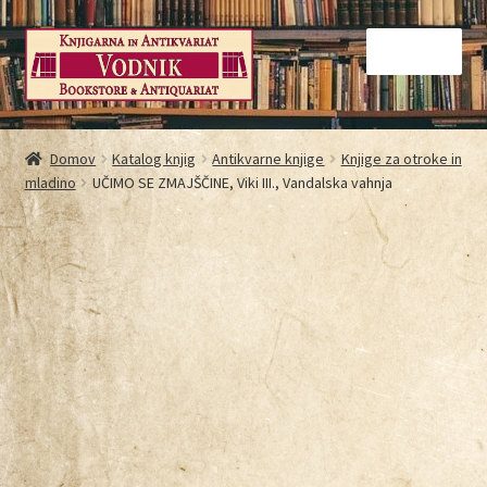
Menu
Domov
Domov
Katalog knjig
Antikvarne knjige
Knjige za otroke in
mladino
UČIMO SE ZMAJŠČINE, Viki III., Vandalska vahnja
Galerija
Kontakt
Košarica
Moj račun
Način nakupovanja
Najbolj pogosta vprašanja