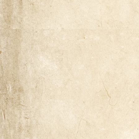
Naša zgodba
Odkup knjig
Pogoji poslovanja
Ponudba knjig
Pravilnik o zasebnosti
Trgovina
Zaključek nakupa