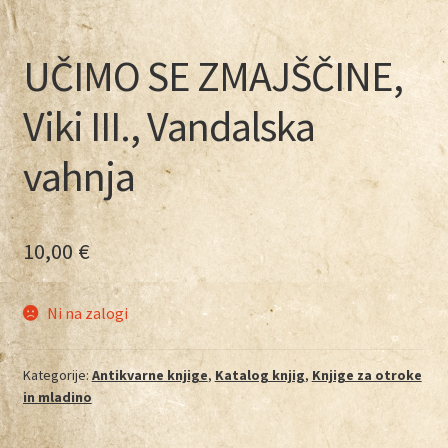
UČIMO SE ZMAJŠČINE,
Viki III., Vandalska
vahnja
10,00
€
Ni na zalogi
Kategorije:
Antikvarne knjige
,
Katalog knjig
,
Knjige za otroke
in mladino