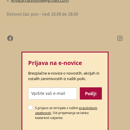
E:
knjigarna.vodnik@gmail.com
Delovni čas: pon - ned: 10.00 do 18.00
Prijava na e-novice
Brezplačne e-novice o novostih, akcijah in
ostalih zanimivostih iz naših polic.
Pošlji
S prijavo se strinjate z našim
pravilnikom
zasebnosti
. Od prejemanja se lahko
kadarkoli odjavite.