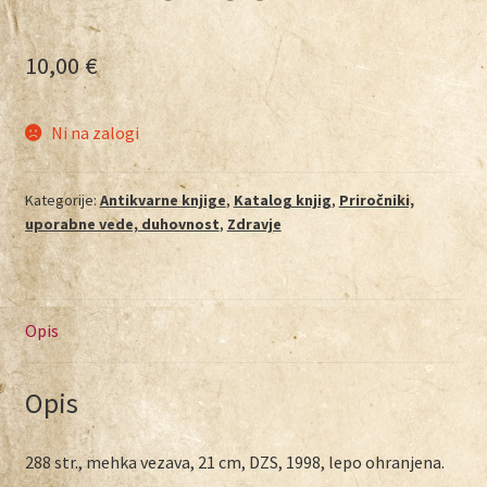
10,00
€
Ni na zalogi
Kategorije:
Antikvarne knjige
,
Katalog knjig
,
Priročniki,
uporabne vede, duhovnost
,
Zdravje
Opis
Opis
288 str., mehka vezava, 21 cm, DZS, 1998, lepo ohranjena.