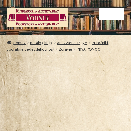
Menu
Domov
Domov
Katalog knjig
Antikvarne knjige
Priročniki,
uporabne vede, duhovnost
Zdravje
PRVA POMOČ
Galerija
Kontakt
Košarica
Moj račun
Način nakupovanja
Najbolj pogosta vprašanja