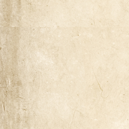
Naša zgodba
Odkup knjig
Pogoji poslovanja
Ponudba knjig
Pravilnik o zasebnosti
Trgovina
Zaključek nakupa