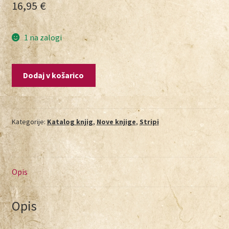
16,95
€
1 na zalogi
Dodaj v košarico
Kategorije:
Katalog knjig
,
Nove knjige
,
Stripi
Opis
Opis