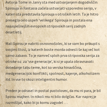
Avtorja Tome in Janry sta med ustvarjanjem dogodivščin
Spirouja in Fantasia začela ustvarjati vzporedno serijo, v
kateri sta predstavila Spirouja v otroških letih. Ta je hitro
presegla celo uspeh ‘velikega’ Spirouja in postala ena
najuspešnejših evropskih stripovskih serij zadnjih
desetletij.
Mali Spirou je nabriti osnovnošolec, ki se vam bo prikupil s
svojimi štosi, iz katerih boste morda odnesli še kaj več kot
samo zabavo. To je namreč sploh prva stripovska serija za
otroke oz. za ‘vse generacije’, ki si je upala obravnavati
dotedanje tabu teme, kot so verska hinavščina,
medgeneracijski konflikti, spolnost, kajenje, alkoholizem
itd. In vse to skozi inteligentni humor.
Preden je odrasel in postal pustolovec, da mu ni para, je bil
Spirou majhen. In nikoli mu ni bilo dolgčas. Kar naprej je
razmišljal, kako bi jo komu zagodel …