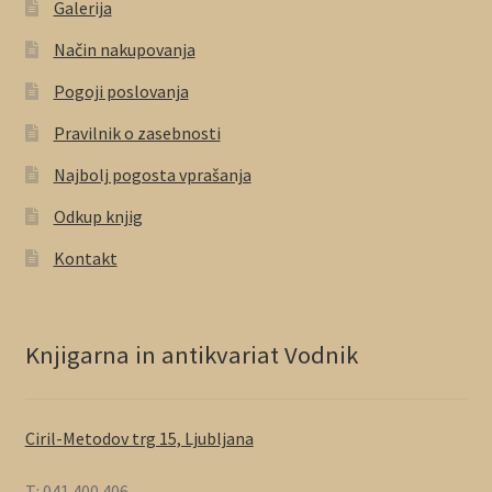
Galerija
Način nakupovanja
Pogoji poslovanja
Pravilnik o zasebnosti
Najbolj pogosta vprašanja
Odkup knjig
Kontakt
Knjigarna in antikvariat Vodnik
Ciril-Metodov trg 15, Ljubljana
T: 041 400 406