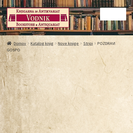
Menu
Domov
Domov
Katalog knjig
Nove knjige
Stripi
POZDRAVI
GOSPO
Galerija
Kontakt
Košarica
Moj račun
Način nakupovanja
Najbolj pogosta vprašanja