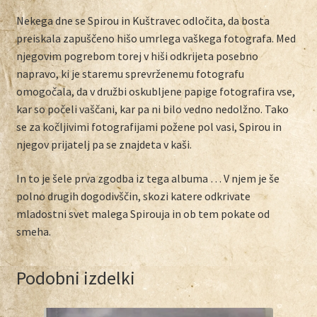
Nekega dne se Spirou in Kuštravec odločita, da bosta
preiskala zapuščeno hišo umrlega vaškega fotografa. Med
njegovim pogrebom torej v hiši odkrijeta posebno
napravo, ki je staremu sprevrženemu fotografu
omogočala, da v družbi oskubljene papige fotografira vse,
kar so počeli vaščani, kar pa ni bilo vedno nedolžno. Tako
se za kočljivimi fotografijami požene pol vasi, Spirou in
njegov prijatelj pa se znajdeta v kaši.
In to je šele prva zgodba iz tega albuma … V njem je še
polno drugih dogodivščin, skozi katere odkrivate
mladostni svet malega Spirouja in ob tem pokate od
smeha.
Podobni izdelki