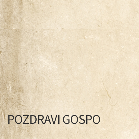
Naša zgodba
Odkup knjig
Pogoji poslovanja
Ponudba knjig
Pravilnik o zasebnosti
Trgovina
Zaključek nakupa
POZDRAVI GOSPO