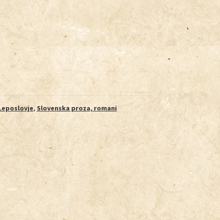
Leposlovje
,
Slovenska proza, romani