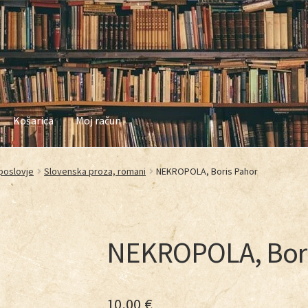
Košarica
Moj račun
in nakupovanja
Najbolj pogosta vprašanja
Naša zgodba
Odkup knji
poslovje
Slovenska proza, romani
NEKROPOLA, Boris Pahor
zasebnosti
Trgovina
Zaključek nakupa
NEKROPOLA, Bori
10,00
€