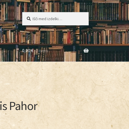
Iskanje
0,00
€
0 items
g
s Pahor