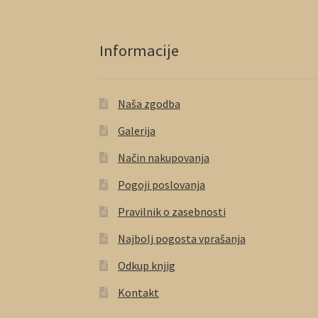
Informacije
Naša zgodba
Galerija
Način nakupovanja
Pogoji poslovanja
Pravilnik o zasebnosti
Najbolj pogosta vprašanja
Odkup knjig
Kontakt