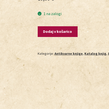
1 na zalogi
Dodaj v košarico
Kategorije:
Antikvarne knjige
,
Katalog knjig
,