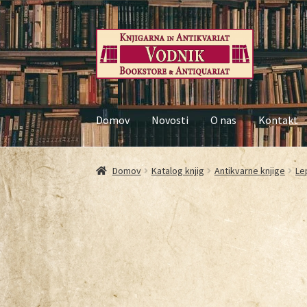
Domov
Novosti
O nas
Kontakt
Domov
Galerija
Kontakt
Košarica
Moj račun
Nač
Domov
Katalog knjig
Antikvarne knjige
Le
Pogoji poslovanja
Ponudba knjig
Pravilnik o 