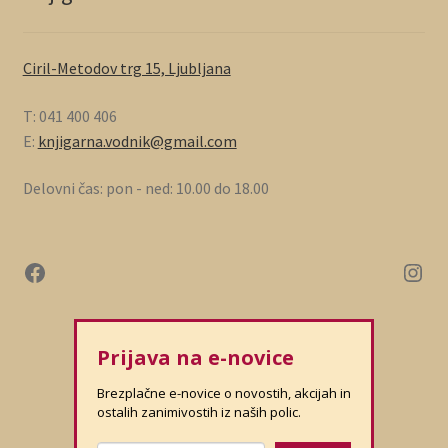
Ciril-Metodov trg 15, Ljubljana
T: 041 400 406
E:
knjigarna.vodnik@gmail.com
Delovni čas: pon - ned: 10.00 do 18.00
Prijava na e-novice
Brezplačne e-novice o novostih, akcijah in
ostalih zanimivostih iz naših polic.