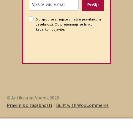
Pošlji
S prijavo se strinjate z našim
pravilnikom
zasebnosti
. Od prejemanja se lahko
kadarkoli odjavite.
© Antikvariat Vodnik 2026
Pravilnik o zasebnosti
Built with WooCommerce
.
0
Iskanje