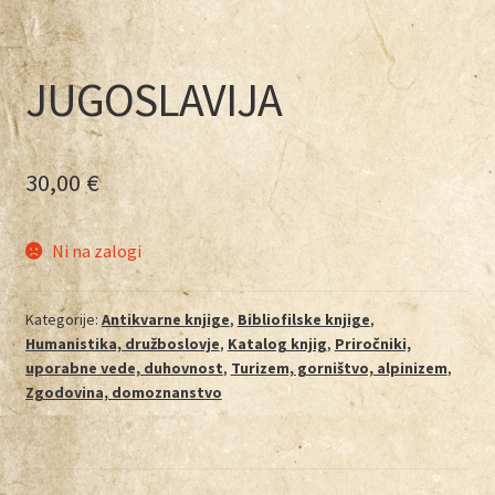
JUGOSLAVIJA
30,00
€
Ni na zalogi
Kategorije:
Antikvarne knjige
,
Bibliofilske knjige
,
Humanistika, družboslovje
,
Katalog knjig
,
Priročniki,
uporabne vede, duhovnost
,
Turizem, gorništvo, alpinizem
,
Zgodovina, domoznanstvo