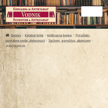
Menu
Domov
Domov
Katalog knjig
Antikvarne knjige
Priročniki,
uporabne vede, duhovnost
Turizem, gorništvo, alpinizem
Galerija
JUGOSLAVIJA
Kontakt
Košarica
Moj račun
Način nakupovanja
Najbolj pogosta vprašanja