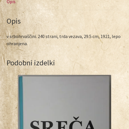
Opis
Opis
v srbohrvaščini. 240 strani, trda vezava, 29.5 cm, 1921, lepo
ohranjena.
Podobni izdelki