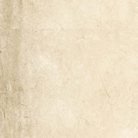
Naša zgodba
Odkup knjig
Pogoji poslovanja
Ponudba knjig
Pravilnik o zasebnosti
Trgovina
Zaključek nakupa