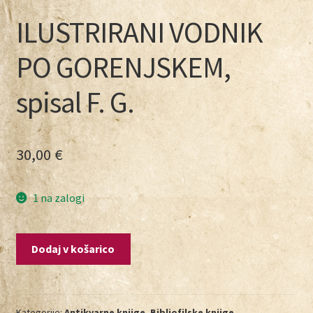
ILUSTRIRANI VODNIK
PO GORENJSKEM,
spisal F. G.
30,00
€
1 na zalogi
Dodaj v košarico
Kategorije:
Antikvarne knjige
,
Bibliofilske knjige
,