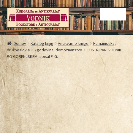
Menu
Domov
Domov
Katalog knjig
Antikvarne knjige
Humanistika,
družboslovje
Zgodovina, domoznanstvo
ILUSTRIRANI VODNIK
Galerija
PO GORENJSKEM, spisal F. G.
Kontakt
Košarica
Moj račun
Način nakupovanja
Najbolj pogosta vprašanja