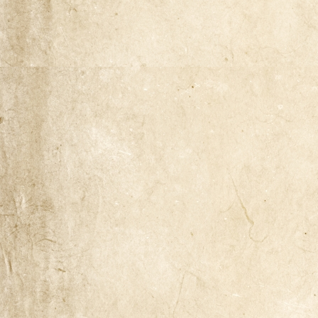
Naša zgodba
Odkup knjig
Pogoji poslovanja
Ponudba knjig
Pravilnik o zasebnosti
Trgovina
Zaključek nakupa