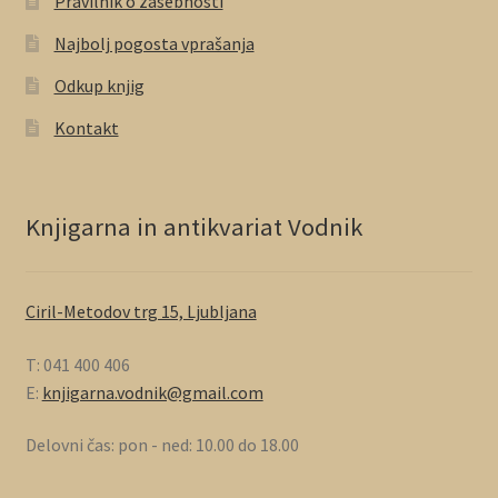
Pravilnik o zasebnosti
Najbolj pogosta vprašanja
Odkup knjig
Kontakt
Knjigarna in antikvariat Vodnik
Ciril-Metodov trg 15, Ljubljana
T: 041 400 406
E:
knjigarna.vodnik@gmail.com
Delovni čas: pon - ned: 10.00 do 18.00