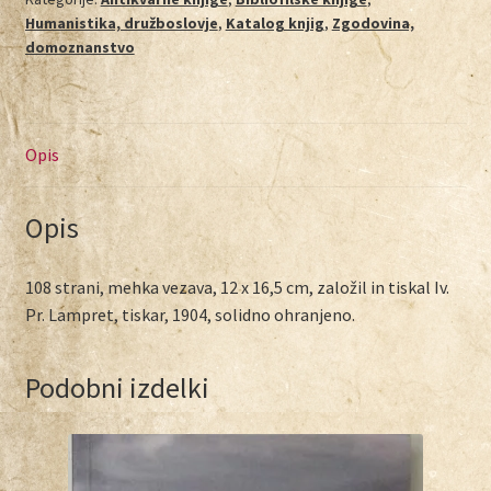
Humanistika, družboslovje
,
Katalog knjig
,
Zgodovina,
domoznanstvo
Opis
Opis
108 strani, mehka vezava, 12 x 16,5 cm, založil in tiskal Iv.
Pr. Lampret, tiskar, 1904, solidno ohranjeno.
Podobni izdelki