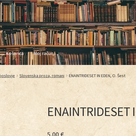
Košarica
Moj račun
in nakupovanja
Najbolj pogosta vprašanja
Naša zgodba
Odkup knji
poslovje
Slovenska proza, romani
ENAINTRIDESET IN EDEN, O. Šest
zasebnosti
Trgovina
Zaključek nakupa
ENAINTRIDESET IN
5,00
€