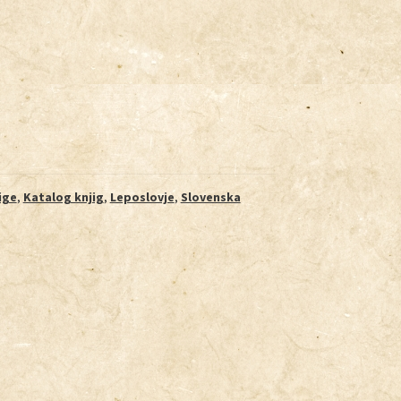
ige
,
Katalog knjig
,
Leposlovje
,
Slovenska