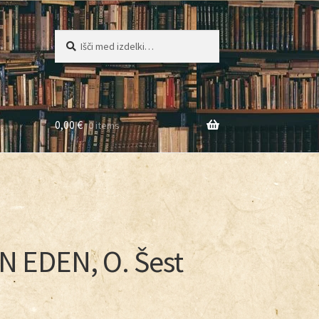
Iskanje
0,00
€
0 items
g
 EDEN, O. Šest