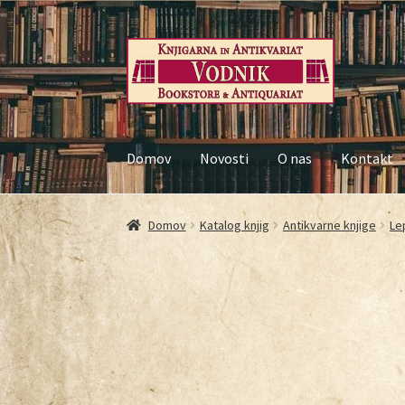
Domov
Novosti
O nas
Kontakt
Domov
Galerija
Kontakt
Košarica
Moj račun
Nač
Domov
Katalog knjig
Antikvarne knjige
Le
Pogoji poslovanja
Ponudba knjig
Pravilnik o 