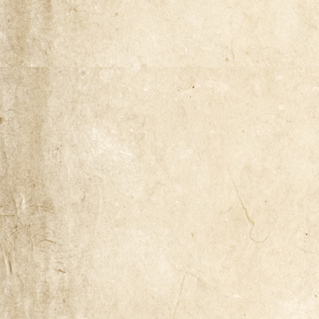
Naša zgodba
Odkup knjig
Pogoji poslovanja
Ponudba knjig
Pravilnik o zasebnosti
Trgovina
Zaključek nakupa