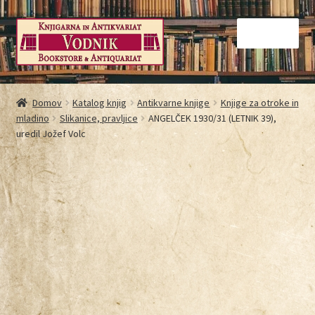
Menu
Domov
Domov
Katalog knjig
Antikvarne knjige
Knjige za otroke in
mladino
Slikanice, pravljice
ANGELČEK 1930/31 (LETNIK 39),
Galerija
uredil Jožef Volc
Kontakt
Košarica
Moj račun
Način nakupovanja
Najbolj pogosta vprašanja