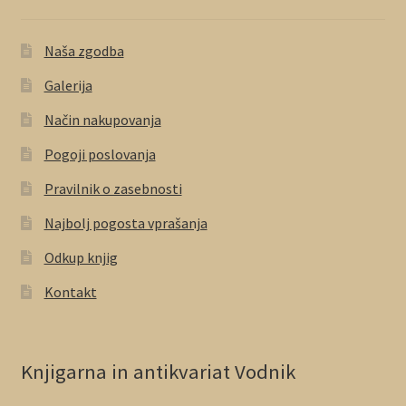
Naša zgodba
Galerija
Način nakupovanja
Pogoji poslovanja
Pravilnik o zasebnosti
Najbolj pogosta vprašanja
Odkup knjig
Kontakt
Knjigarna in antikvariat Vodnik