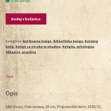
1 na zalogi
Dodaj v košarico
Kategorije:
Antikvarne knjige
,
Bibliofilske knjige
,
Katalog
knjig
,
Knjige za otroke in mladino
,
Religija, mitologija
,
Slikanice, pravljice
Opis
Opis
160 strani, trda vezava, 20 cm, Pripravniški dom, 1930/31,