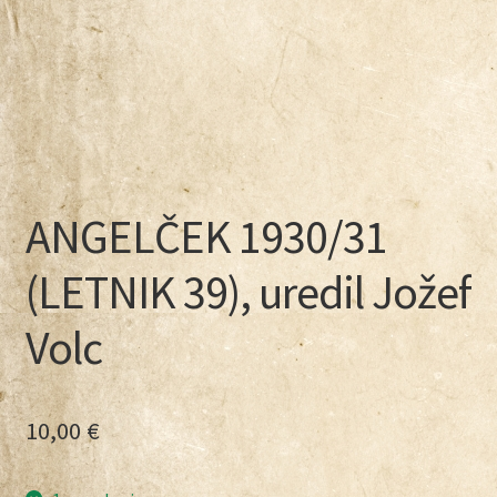
ANGELČEK 1930/31
(LETNIK 39), uredil Jožef
Volc
10,00
€