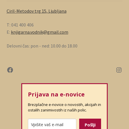
Ciril-Metodov trg 15, Ljubljana
T: 041 400 406
E:
knjigarna.vodnik@gmail.com
Delovni čas: pon - ned: 10.00 do 18.00
Prijava na e-novice
Brezplačne e-novice o novostih, akcijah in
ostalih zanimivostih iz naših polic.
Pošlji