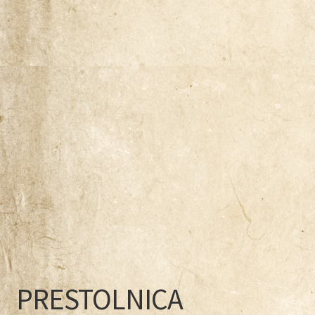
Naša zgodba
Odkup knjig
Pogoji poslovanja
Ponudba knjig
Pravilnik o zasebnosti
Trgovina
Zaključek nakupa
PRESTOLNICA