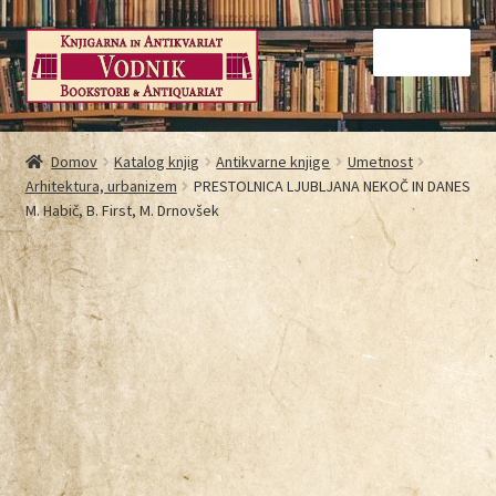
Menu
Domov
Domov
Katalog knjig
Antikvarne knjige
Umetnost
Arhitektura, urbanizem
PRESTOLNICA LJUBLJANA NEKOČ IN DANES
Galerija
M. Habič, B. First, M. Drnovšek
Kontakt
Košarica
Moj račun
Način nakupovanja
Najbolj pogosta vprašanja