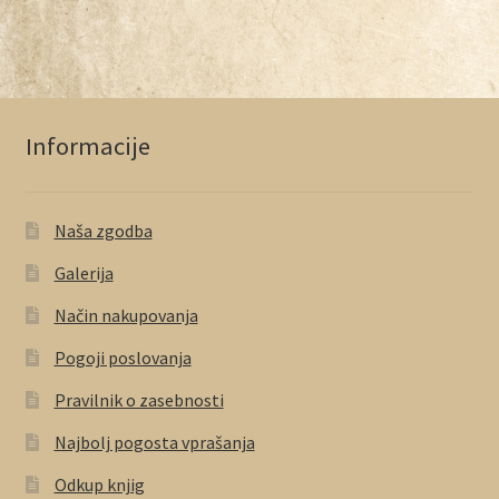
Informacije
Naša zgodba
Galerija
Način nakupovanja
Pogoji poslovanja
Pravilnik o zasebnosti
Najbolj pogosta vprašanja
Odkup knjig