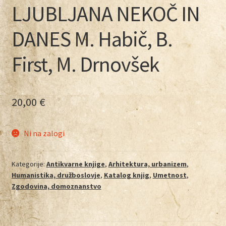
LJUBLJANA NEKOČ IN
DANES M. Habič, B.
First, M. Drnovšek
20,00
€
Ni na zalogi
Kategorije:
Antikvarne knjige
,
Arhitektura, urbanizem
,
Humanistika, družboslovje
,
Katalog knjig
,
Umetnost
,
Zgodovina, domoznanstvo