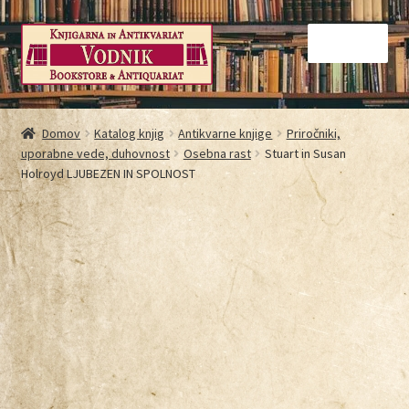
Menu
Domov
Domov
Katalog knjig
Antikvarne knjige
Priročniki,
uporabne vede, duhovnost
Osebna rast
Stuart in Susan
Galerija
Holroyd LJUBEZEN IN SPOLNOST
Kontakt
Košarica
Moj račun
Način nakupovanja
Najbolj pogosta vprašanja