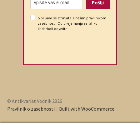
Pošlji
S prijavo se strinjate z našim
pravilnikom
zasebnosti
. Od prejemanja se lahko
kadarkoli odjavite.
© Antikvariat Vodnik 2026
Pravilnik o zasebnosti
Built with WooCommerce
.
0
Iskanje