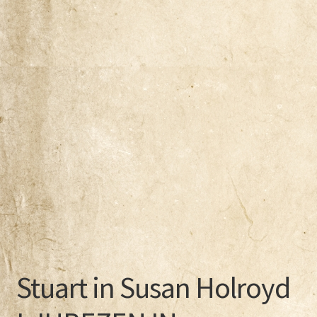
Naša zgodba
Odkup knjig
Pogoji poslovanja
Ponudba knjig
Pravilnik o zasebnosti
Trgovina
Zaključek nakupa
Stuart in Susan Holroyd