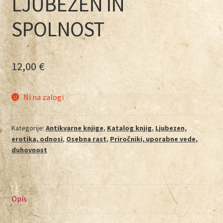
LJUBEZEN IN
SPOLNOST
12,00
€
Ni na zalogi
Kategorije:
Antikvarne knjige
,
Katalog knjig
,
Ljubezen,
erotika, odnosi
,
Osebna rast
,
Priročniki, uporabne vede,
duhovnost
Opis