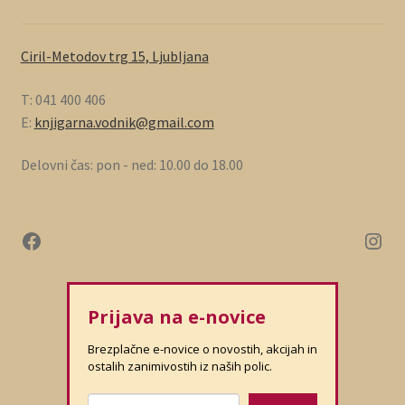
Ciril-Metodov trg 15, Ljubljana
T: 041 400 406
E:
knjigarna.vodnik@gmail.com
Delovni čas: pon - ned: 10.00 do 18.00
Prijava na e-novice
Brezplačne e-novice o novostih, akcijah in
ostalih zanimivostih iz naših polic.