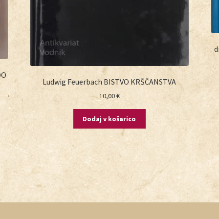
d
DO
Ludwig Feuerbach BISTVO KRŠČANSTVA
10,00
€
Dodaj v košarico