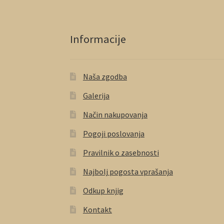
Informacije
Naša zgodba
Galerija
Način nakupovanja
Pogoji poslovanja
Pravilnik o zasebnosti
Najbolj pogosta vprašanja
Odkup knjig
Kontakt