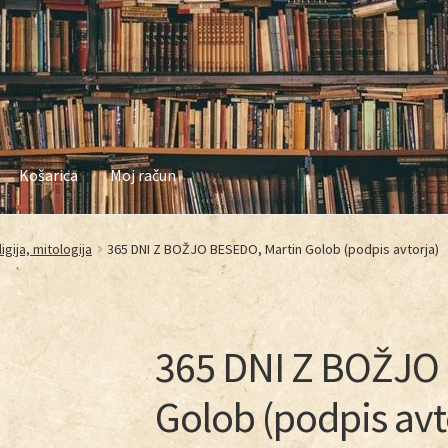
Košarica
Moj račun
in nakupovanja
Najbolj pogosta vprašanja
Naša zgodba
Odkup knji
igija, mitologija
365 DNI Z BOŽJO BESEDO, Martin Golob (podpis avtorja)
zasebnosti
Trgovina
Zaključek nakupa
365 DNI Z BOŽJO
Golob (podpis avt