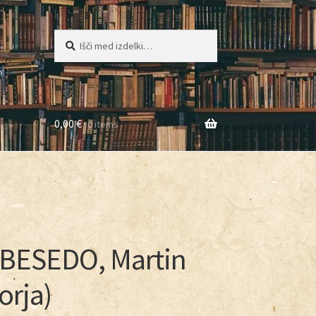
Iskanje
0,00
€
0 items
g
 BESEDO, Martin
orja)