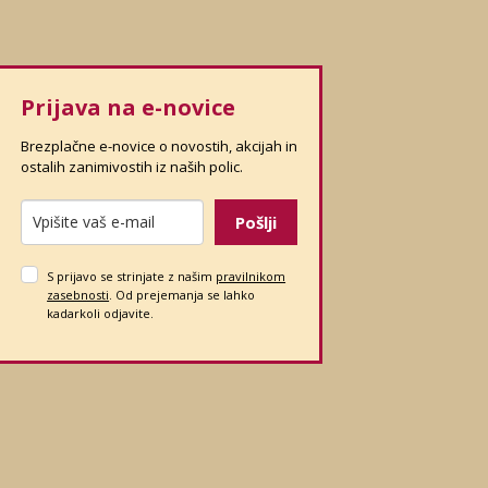
Prijava na e-novice
Brezplačne e-novice o novostih, akcijah in
ostalih zanimivostih iz naših polic.
Pošlji
S prijavo se strinjate z našim
pravilnikom
zasebnosti
. Od prejemanja se lahko
kadarkoli odjavite.