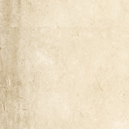
Naša zgodba
Odkup knjig
Pogoji poslovanja
Ponudba knjig
Pravilnik o zasebnosti
Trgovina
Zaključek nakupa