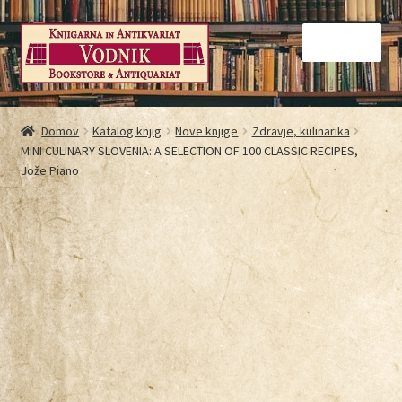
Menu
Domov
Domov
Katalog knjig
Nove knjige
Zdravje, kulinarika
MINI CULINARY SLOVENIA: A SELECTION OF 100 CLASSIC RECIPES,
Galerija
Jože Piano
Kontakt
Košarica
Moj račun
Način nakupovanja
Najbolj pogosta vprašanja