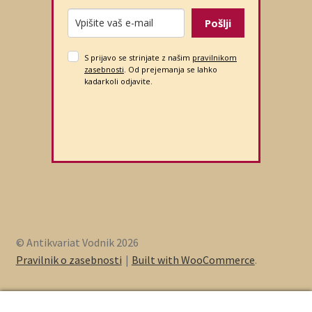
Pošlji
S prijavo se strinjate z našim
pravilnikom
zasebnosti
. Od prejemanja se lahko
kadarkoli odjavite.
© Antikvariat Vodnik 2026
Pravilnik o zasebnosti
Built with WooCommerce
.
0